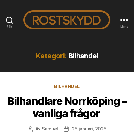
Sök
Meny
Rostskyddab.se
Kategori:
Bilhandel
Kategorier
BILHANDEL
Bilhandlare Norrköping –
vanliga frågor
Av
Samuel
25 januari, 2025
Inläggsförfattare
Inläggsdatum