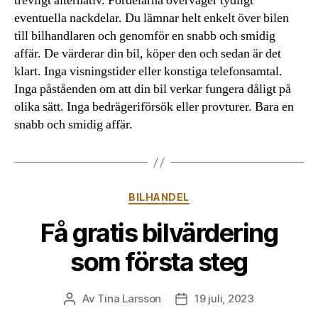
trevligt alternativ. Fördelarna överväger tydligt
eventuella nackdelar. Du lämnar helt enkelt över bilen
till bilhandlaren och genomför en snabb och smidig
affär. De värderar din bil, köper den och sedan är det
klart. Inga visningstider eller konstiga telefonsamtal.
Inga påståenden om att din bil verkar fungera dåligt på
olika sätt. Inga bedrägeriförsök eller provturer. Bara en
snabb och smidig affär.
Kategorier
BILHANDEL
Få gratis bilvärdering
som första steg
Av
Tina Larsson
19 juli, 2023
Inläggsförfattare
Inläggsdatum