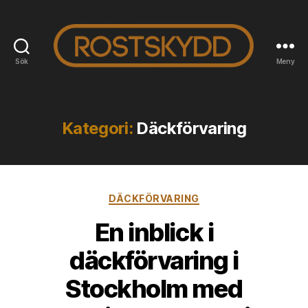
Sök
Meny
Rostskyddab.se
Kategori:
Däckförvaring
Kategorier
DÄCKFÖRVARING
En inblick i
däckförvaring i
Stockholm med