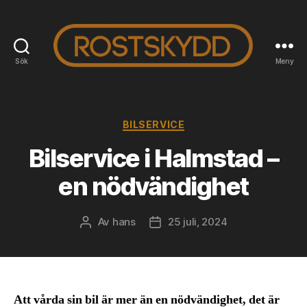
Sök
Meny
Rostskyddab.se
Kategorier
BILSERVICE
Bilservice i Halmstad –
en nödvändighet
Av
hans
25 juli, 2024
Inläggsförfattare
Inläggsdatum
Att vårda sin bil är mer än en nödvändighet, det är