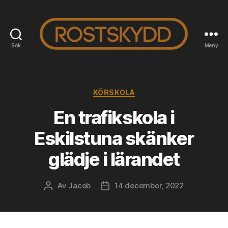
Sök
Meny
Rostskyddab.se
Kategorier
KÖRSKOLA
En trafikskola i
Eskilstuna skänker
glädje i lärandet
Av
Jacob
14 december, 2022
Inläggsförfattare
Inläggsdatum