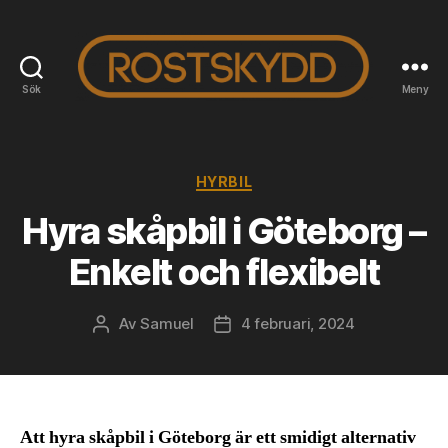
Sök
Meny
Rostskyddab.se
Kategorier
HYRBIL
Hyra skåpbil i Göteborg –
Enkelt och flexibelt
Av
Samuel
4 februari, 2024
Inläggsförfattare
Inläggsdatum
Att hyra skåpbil i Göteborg är ett smidigt alternativ