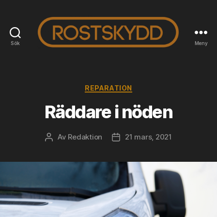
Sök
Meny
Rostskyddab.se
Kategorier
REPARATION
Räddare i nöden
Av
Redaktion
21 mars, 2021
Inläggsförfattare
Inläggsdatum