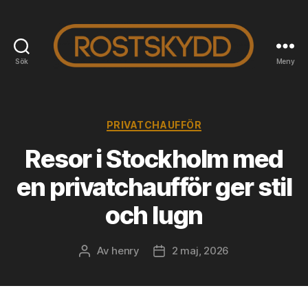
Sök
Meny
Rostskyddab.se
Kategorier
PRIVATCHAUFFÖR
Resor i Stockholm med
en privatchaufför ger stil
och lugn
Av
henry
2 maj, 2026
Inläggsförfattare
Inläggsdatum